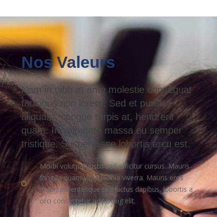
Nos Valeurs
Nam in nibh at ante molestie consequat
faucibus non lorem. Sed et purus
aliquam, congue turpis at, hendrerit
quam. In vulputate massa eu semper
tristique. Suspendisse lobortis arcu est.
Morbi volutpat justo sed efficitur cursus. Mauris
fringilla quam vitae lacinia viverra. Mauris eros
dolor, pellentesque sed luctus dapibus, lobortis a
orci consectetur adipiscing elit.