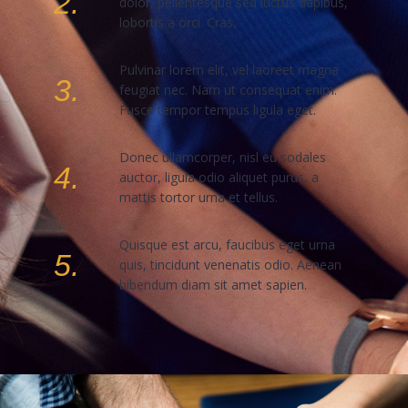
2.
dolor, pellentesque sed luctus dapibus,
lobortis a orci. Cras.
Pulvinar lorem elit, vel laoreet magna
3.
feugiat nec. Nam ut consequat enim.
Fusce tempor tempus ligula eget.
Donec ullamcorper, nisl eu sodales
4.
auctor, ligula odio aliquet purus, a
mattis tortor urna et tellus.
Quisque est arcu, faucibus eget urna
5.
quis, tincidunt venenatis odio. Aenean
bibendum diam sit amet sapien.