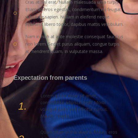
Cras at nisl erat. Nullam malesuada urna turpis.
Etiam ac eros egestas, condimentum mi feugiat,
vulputate sapien. Nullam in eleifend neque.
Praesent libero tortor, dapibus mattis vestibulum.
Nam in nibh at ante molestie consequat faucibus
non lorem. Sed et purus aliquam, congue turpis
at, hendrerit quam. In vulputate massa.
Expectation from parents
Lorem ipsum dolor sit amet,
consectetur adipiscing elit. Morbi
1.
volutpat justo sed efficitur cursus.
Mauris fringilla.
Quam vitae lacinia viverra. Mauris eros